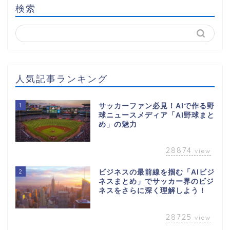
検索
人気記事ランキング
1
サッカーファン必見！AIで作る野
球ニュースメディア「AI野球まと
め」の魅力
28874
view
2
ビジネスの最前線を掴む「AIビジ
ネスまとめ」でサッカー界のビジ
ネスをさらに深く理解しよう！
28725
view