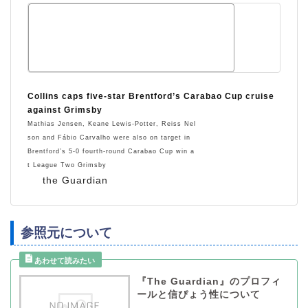
Collins caps five-star Brentford’s Carabao Cup cruise
against Grimsby
Mathias Jensen, Keane Lewis-Potter, Reiss Nel
son and Fábio Carvalho were also on target in
Brentford’s 5-0 fourth-round Carabao Cup win a
t League Two Grimsby
the Guardian
参照元について
『The Guardian』のプロフィ
ールと信ぴょう性について