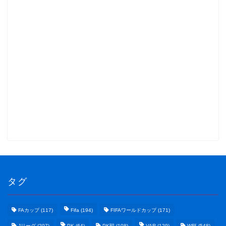
タグ
FAカップ
(117)
Fifa
(194)
FIFAワールドカップ
(171)
Jリーグ
(207)
PK
(64)
PK戦
(108)
VAR
(129)
W杯
(548)