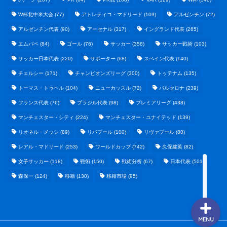
W杯北中米大会
(77)
アトレティコ・マドリード
(109)
アルゼンチン
(72)
アルゼンチン代表
(90)
アーセナル
(317)
イングランド代表
(265)
エムバペ
(84)
ゴール
(76)
サッカー
(358)
サッカー戦術
(103)
サッカー日本代表
(220)
サポーター
(68)
スペイン代表
(140)
野球まとめ
チェルシー
(171)
チャンピオンズリーグ
(300)
トッテナム
(135)
トーマス・トゥヘル
(104)
ニューカッスル
(72)
バルセロナ
(239)
ゲームまとめ
フランス代表
(76)
ブラジル代表
(98)
プレミアリーグ
(438)
マンチェスター・シティ
(224)
マンチェスター・ユナイテッド
(139)
テクノロジーまとめ
リオネル・メッシ
(89)
リバプール
(100)
リヴァプール
(80)
レアル・マドリード
(253)
ワールドカップ
(742)
久保建英
(82)
ビジネス・経済まとめ
女子サッカー
(118)
戦術
(150)
戦術分析
(67)
日本代表
(501)
森保一
(124)
移籍
(130)
移籍市場
(95)
MENU