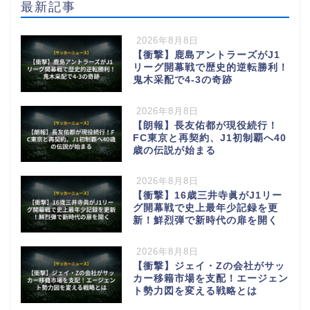
最新記事
2026年8月8日
【衝撃】鹿島アントラーズがJ1
リーグ開幕戦で歴史的逆転勝利！
鬼木采配で4-3の奇跡
2026年8月8日
【朗報】長友佑都が現役続行！
FC東京と再契約、J1初制覇へ40
歳の伝説が始まる
2026年8月8日
【衝撃】16歳三井寺眞がJ1リー
グ開幕戦で史上最年少記録を更
新！鮮烈弾で新時代の扉を開く
2026年8月8日
【衝撃】ジェイ・Zの会社がサッ
カー移籍市場を支配！エージェン
ト勢力図を変える戦略とは