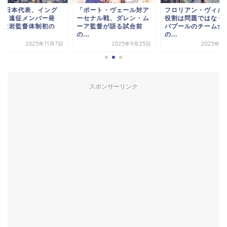
-22日本代表、イング
「ポート・ヴェール対ア
フロリアン・ヴィル
ンド遠征メンバー発
ーセナル戦、ダレン・ム
役割は問題ではなく
！大岩監督体制初の
ーア監督が語る試合前
バプールのチーム全
.
の...
の...
2025年11月7日
2025年9月25日
2025年1
スポンサーリンク