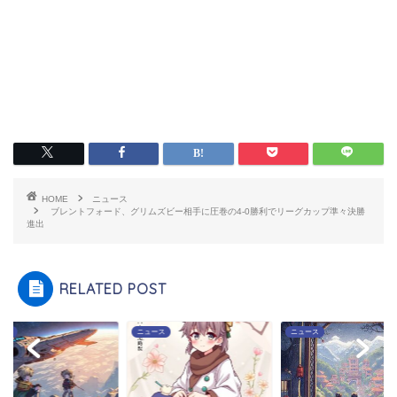
HOME
ニュース
ブレントフォード、グリムズビー相手に圧巻の4-0勝利でリーグカップ準々決勝
進出
RELATED POST
ース
ニュース
ニュース