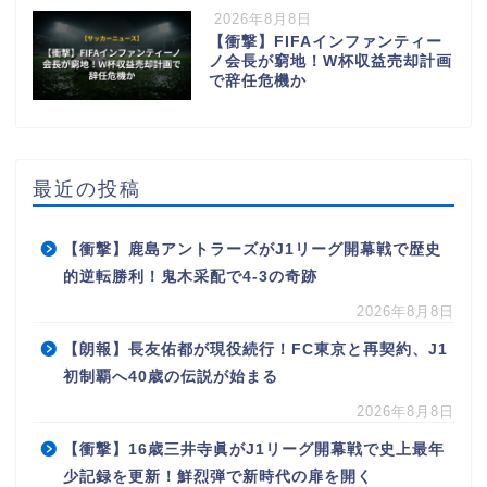
2026年8月8日
【衝撃】FIFAインファンティー
ノ会長が窮地！W杯収益売却計画
で辞任危機か
最近の投稿
【衝撃】鹿島アントラーズがJ1リーグ開幕戦で歴史
的逆転勝利！鬼木采配で4-3の奇跡
2026年8月8日
【朗報】長友佑都が現役続行！FC東京と再契約、J1
初制覇へ40歳の伝説が始まる
2026年8月8日
【衝撃】16歳三井寺眞がJ1リーグ開幕戦で史上最年
少記録を更新！鮮烈弾で新時代の扉を開く