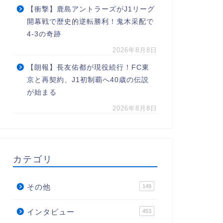
【衝撃】鹿島アントラーズがJ1リーグ
開幕戦で歴史的逆転勝利！鬼木采配で
4-3の奇跡
2026年8月8日
【朗報】長友佑都が現役続行！FC東
京と再契約、J1初制覇へ40歳の伝説
が始まる
2026年8月8日
カテゴリ
その他
149
インタビュー
453