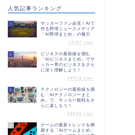
人気記事ランキング
サッカーファン必見！AIで
1
作る野球ニュースメディア
「AI野球まとめ」の魅力
29107
view
ビジネスの最前線を掴む
2
「AIビジネスまとめ」でサ
ッカー界のビジネスをさら
に深く理解しよう！
28972
view
テクノロジーの最前線を掴
3
む「AIテクノロジーまと
め」で、サッカー観戦をさ
らに楽しもう！
28830
view
ゲームの最新トレンドを網
4
羅する「AIゲームまとめ」