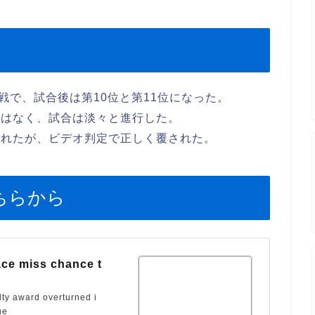
戦で、試合後は第10位と第11位になった。
スはなく、試合は淡々と進行した。
られたが、ビデオ判定で正しく覆された。
ちらから
ace miss chance t
lty award overturned i
ue