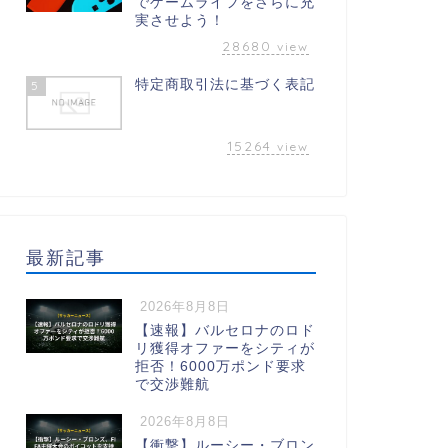
でゲームライフをさらに充
実させよう！
28680
view
特定商取引法に基づく表記
5
15264
view
最新記事
2026年8月8日
【速報】バルセロナのロド
リ獲得オファーをシティが
拒否！6000万ポンド要求
で交渉難航
2026年8月8日
【衝撃】ルーシー・ブロン