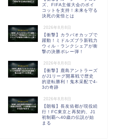
ズ、FIFA主催大会のボイ
コットを支持！未来を守る
決死の覚悟とは
2026年8月8日
【衝撃】カラバオカップで
躍動！ミドルズブラ新戦力
ウィル・ランクシェアが衝
撃の決勝ボレー弾！
2026年8月8日
【衝撃】鹿島アントラーズ
がJ1リーグ開幕戦で歴史
的逆転勝利！鬼木采配で4-
3の奇跡
2026年8月8日
【朗報】長友佑都が現役続
行！FC東京と再契約、J1
初制覇へ40歳の伝説が始
まる