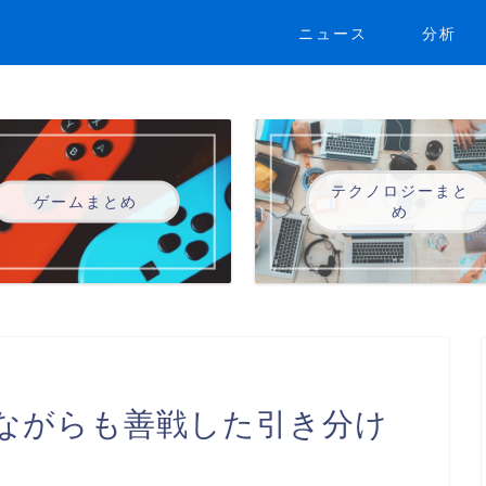
ニュース
分析
テクノロジーまと
ゲームまとめ
め
ながらも善戦した引き分け