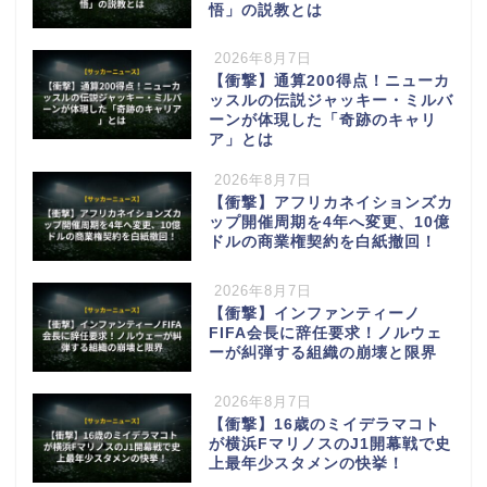
悟」の説教とは
2026年8月7日
【衝撃】通算200得点！ニューカ
ッスルの伝説ジャッキー・ミルバ
ーンが体現した「奇跡のキャリ
ア」とは
2026年8月7日
【衝撃】アフリカネイションズカ
ップ開催周期を4年へ変更、10億
ドルの商業権契約を白紙撤回！
2026年8月7日
【衝撃】インファンティーノ
FIFA会長に辞任要求！ノルウェ
ーが糾弾する組織の崩壊と限界
2026年8月7日
【衝撃】16歳のミイデラマコト
が横浜FマリノスのJ1開幕戦で史
上最年少スタメンの快挙！