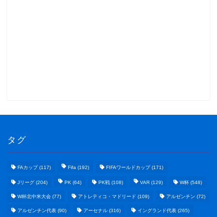
タグ
FAカップ
(117)
Fifa
(192)
FIFAワールドカップ
(171)
Jリーグ
(204)
PK
(64)
PK戦
(108)
VAR
(129)
W杯
(548)
W杯北中米大会
(77)
アトレティコ・マドリード
(109)
アルゼンチン
(72)
アルゼンチン代表
(90)
アーセナル
(316)
イングランド代表
(265)