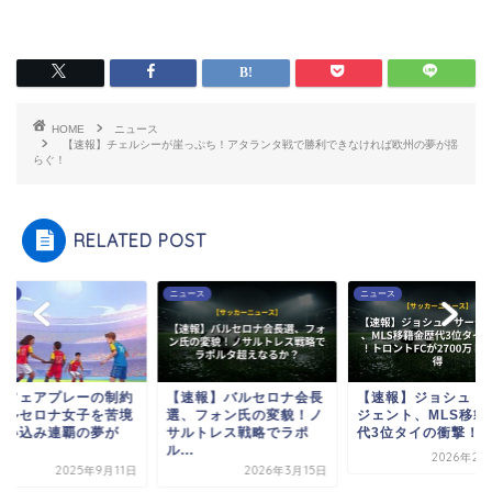
HOME
ニュース
【速報】チェルシーが崖っぷち！アタランタ戦で勝利できなければ欧州の夢が揺
らぐ！
RELATED POST
ース
ニュース
ニュース
政フェアプレーの制約
【速報】バルセロナ会長
【速報】ジョシュ・
バルセロナ女子を苦境
選、フォン氏の変貌！ノ
ジェント、MLS移籍
追い込み連覇の夢が
サルトレス戦略でラポ
代3位タイの衝撃！ト.
.
ル...
2026年2月
2025年9月11日
2026年3月15日