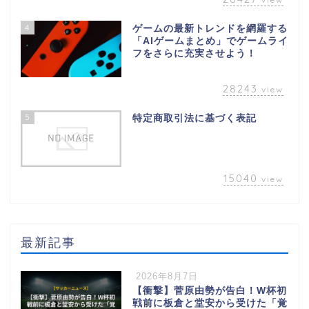
4
ゲームの最新トレンドを網羅する
「AIゲームまとめ」でゲームライ
フをさらに充実させよう！
28243
view
5
特定商取引法に基づく表記
15040
view
最新記事
2026年8月7日
【衝撃】菅原由勢が告白！W杯初
戦前に板倉と堂安から受けた「覚