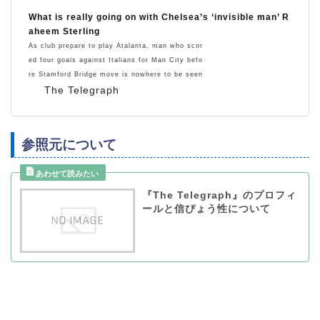
What is really going on with Chelsea’s ‘invisible man’ R
aheem Sterling
As club prepare to play Atalanta, man who scor
ed four goals against Italians for Man City befo
re Stamford Bridge move is nowhere to be seen
The Telegraph
参照元について
『The Telegraph』のプロフィ
ールと信ぴょう性について