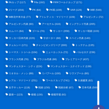
FAカップ
(117)
Fifa
(192)
FIFAワールドカップ
(171)
Jリーグ
(204)
PK
(64)
PK戦
(108)
VAR
(129)
W杯
(548)
W杯北中米大会
(77)
アトレティコ・マドリード
(109)
アルゼンチン
(72)
アルゼンチン代表
(90)
アーセナル
(316)
イングランド代表
(265)
エムバペ
(84)
ゴール
(76)
サッカー
(358)
サッカー戦術
(103)
サッカー日本代表
(220)
サポーター
(68)
スペイン代表
(140)
野球まとめ
チェルシー
(171)
チャンピオンズリーグ
(300)
トッテナム
(135)
トーマス・トゥヘル
(104)
ニューカッスル
(72)
バルセロナ
(239)
ゲームまとめ
フランス代表
(76)
ブラジル代表
(98)
プレミアリーグ
(437)
マンチェスター・シティ
(224)
マンチェスター・ユナイテッド
(139)
テクノロジーまとめ
リオネル・メッシ
(89)
リバプール
(100)
リヴァプール
(80)
レアル・マドリード
(251)
ワールドカップ
(741)
久保建英
(82)
ビジネス・経済まとめ
女子サッカー
(118)
戦術
(150)
戦術分析
(67)
日本代表
(500)
森保一
(123)
移籍
(130)
移籍市場
(92)