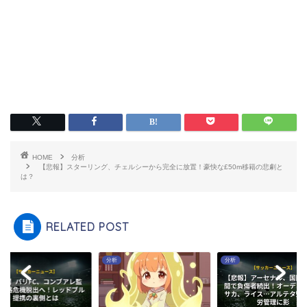
HOME
分析
【悲報】スターリング、チェルシーから完全に放置！豪快な£50m移籍の悲劇と
は？
RELATED POST
分析
分析