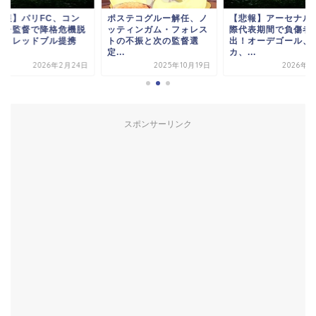
速報】パリFC、コン
ポステコグルー解任、ノ
【悲報】アーセナル
アレ監督で降格危機脱
ッティンガム・フォレス
際代表期間で負傷者
へ！レッドブル提携
トの不振と次の監督選
出！オーデゴール、
.
定...
カ、...
2026年2月24日
2025年10月19日
2026年4
スポンサーリンク