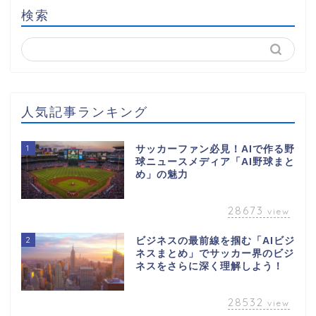
検索
人気記事ランキング
1
サッカーファン必見！AIで作る野
球ニュースメディア「AI野球まと
め」の魅力
28673
view
2
ビジネスの最前線を掴む「AIビジ
ネスまとめ」でサッカー界のビジ
ネスをさらに深く理解しよう！
28532
view