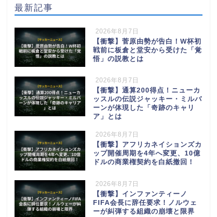
最新記事
2026年8月7日
【衝撃】菅原由勢が告白！W杯初
戦前に板倉と堂安から受けた「覚
悟」の説教とは
2026年8月7日
【衝撃】通算200得点！ニューカ
ッスルの伝説ジャッキー・ミルバ
ーンが体現した「奇跡のキャリ
ア」とは
2026年8月7日
【衝撃】アフリカネイションズカ
ップ開催周期を4年へ変更、10億
ドルの商業権契約を白紙撤回！
2026年8月7日
【衝撃】インファンティーノ
FIFA会長に辞任要求！ノルウェ
ーが糾弾する組織の崩壊と限界