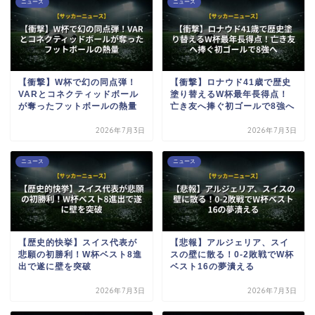
ニュース
ニュース
【衝撃】W杯で幻の同点弾！
【衝撃】ロナウド41歳で歴史
VARとコネクティッドボール
塗り替えるW杯最年長得点！
が奪ったフットボールの熱量
亡き友へ捧ぐ初ゴールで8強へ
2026年7月3日
2026年7月3日
ニュース
ニュース
【歴史的快挙】スイス代表が
【悲報】アルジェリア、スイ
悲願の初勝利！W杯ベスト8進
スの壁に散る！0-2敗戦でW杯
出で遂に壁を突破
ベスト16の夢潰える
2026年7月3日
2026年7月3日