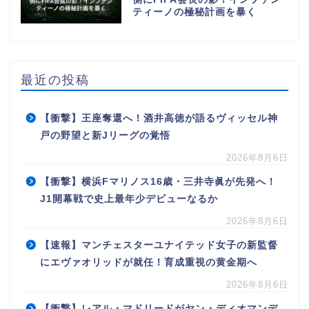
ティーノの極秘計画を暴く
最近の投稿
【衝撃】王座奪還へ！酒井高徳が語るヴィッセル神
戸の野望と新Jリーグの覚悟
2026年8月6日
【衝撃】横浜Fマリノス16歳・三井寺眞が先発へ！
J1開幕戦で史上最年少デビューなるか
2026年8月6日
【速報】マンチェスターユナイテッド女子の新監督
にエヴァオリッドが就任！育成重視の黄金期へ
2026年8月6日
【衝撃】レアル・マドリードがヤン・ディオマンデ