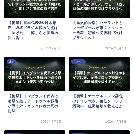
【衝撃】日本代表GK鈴木彩
【歴史的快挙】ハーランドと
艶、W杯ブラジル戦の失点は
ウーデゴールが導くノルウェ
「防げた」。悔しさと覚醒の
ー代表、悲願の初勝利で次は
独占告白
ブラジルへ！
2026年7月3日
2026年7月3日
分析
ニュース
【衝撃】イングランド代表は
【衝撃】ナーゲルスマン辞任
攻撃を捨てよ！トゥヘル戦術
のドイツ代表、後任クロップ
が導く対メキシコ代表の死の
招聘へ！組織崩壊を救えるか
沈黙
2026年7月3日
2026年7月3日