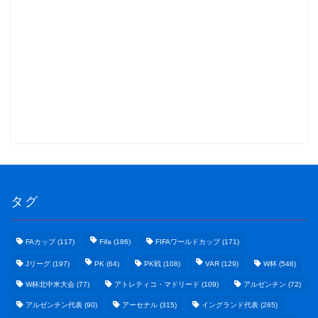
タグ
FAカップ
(117)
Fifa
(186)
FIFAワールドカップ
(171)
Jリーグ
(197)
PK
(64)
PK戦
(108)
VAR
(129)
W杯
(546)
W杯北中米大会
(77)
アトレティコ・マドリード
(109)
アルゼンチン
(72)
アルゼンチン代表
(90)
アーセナル
(315)
イングランド代表
(265)