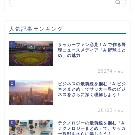
人気記事ランキング
1
サッカーファン必見！AIで作る野
球ニュースメディア「AI野球まと
め」の魅力
28274
view
2
ビジネスの最前線を掴む「AIビジ
ネスまとめ」でサッカー界のビジ
ネスをさらに深く理解しよう！
28125
view
3
テクノロジーの最前線を掴む「AI
テクノロジーまとめ」で、サッカ
ー観戦をさらに楽しもう！