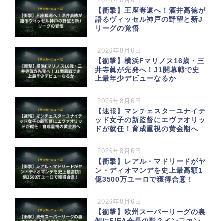
2026年8月6日
【衝撃】王座奪還へ！酒井高徳が
語るヴィッセル神戸の野望と新J
リーグの覚悟
2026年8月6日
【衝撃】横浜Fマリノス16歳・三
井寺眞が先発へ！J1開幕戦で史
上最年少デビューなるか
2026年8月6日
【速報】マンチェスターユナイテ
ッド女子の新監督にエヴァオリッ
ドが就任！育成重視の黄金期へ
2026年8月6日
【衝撃】レアル・マドリードがヤ
ン・ディオマンデを史上最高額1
億3500万ユーロで獲得合意！
2026年8月6日
【衝撃】欧州スーパーリーグの裏
側にFIFA会長の影？インファン