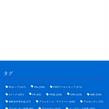
タグ
FAカップ
(117)
Fifa
(186)
FIFAワールドカップ
(171)
Jリーグ
(197)
PK
(64)
PK戦
(108)
VAR
(129)
W杯
(546)
W杯北中米大会
(77)
アトレティコ・マドリード
(109)
アルゼンチン
(72)
アルゼンチン代表
(90)
アーセナル
(315)
イングランド代表
(265)