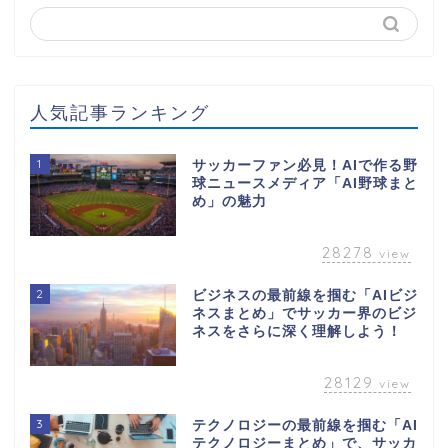
人気記事ランキング
1
サッカーファン必見！AIで作る野
球ニュースメディア「AI野球まと
め」の魅力
28278
view
2
ビジネスの最前線を掴む「AIビジ
ネスまとめ」でサッカー界のビジ
ネスをさらに深く理解しよう！
28129
view
3
テクノロジーの最前線を掴む「AI
テクノロジーまとめ」で、サッカ