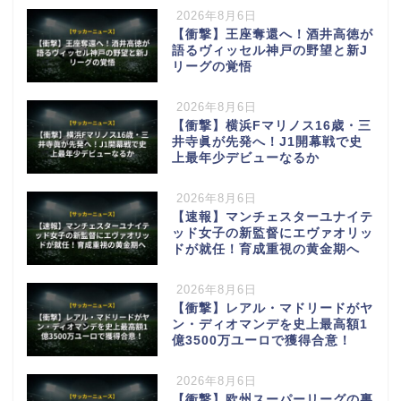
2026年8月6日
【衝撃】王座奪還へ！酒井高徳が
語るヴィッセル神戸の野望と新J
リーグの覚悟
2026年8月6日
【衝撃】横浜Fマリノス16歳・三
井寺眞が先発へ！J1開幕戦で史
上最年少デビューなるか
2026年8月6日
【速報】マンチェスターユナイテ
ッド女子の新監督にエヴァオリッ
ドが就任！育成重視の黄金期へ
2026年8月6日
【衝撃】レアル・マドリードがヤ
ン・ディオマンデを史上最高額1
億3500万ユーロで獲得合意！
2026年8月6日
【衝撃】欧州スーパーリーグの裏