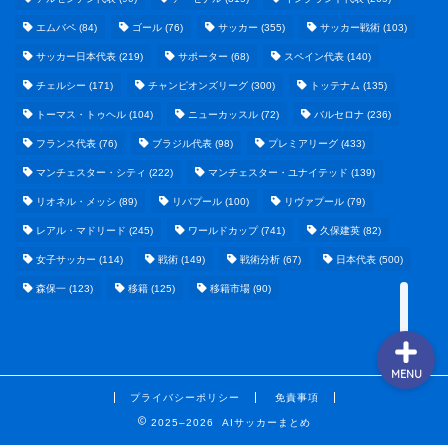
エムバペ
(84)
ゴール
(76)
サッカー
(355)
サッカー戦術
(103)
サッカー日本代表
(219)
サポーター
(68)
スペイン代表
(140)
野球まとめ
チェルシー
(171)
チャンピオンズリーグ
(300)
トッテナム
(135)
トーマス・トゥヘル
(104)
ニューカッスル
(72)
バルセロナ
(236)
ゲームまとめ
フランス代表
(76)
ブラジル代表
(98)
プレミアリーグ
(433)
マンチェスター・シティ
(222)
マンチェスター・ユナイテッド
(139)
テクノロジーまとめ
リオネル・メッシ
(89)
リバプール
(100)
リヴァプール
(79)
レアル・マドリード
(245)
ワールドカップ
(741)
久保建英
(82)
ビジネス・経済まとめ
女子サッカー
(114)
戦術
(149)
戦術分析
(67)
日本代表
(500)
森保一
(123)
移籍
(125)
移籍市場
(90)
MENU
プライバシーポリシー
免責事項
2025–2026 AIサッカーまとめ