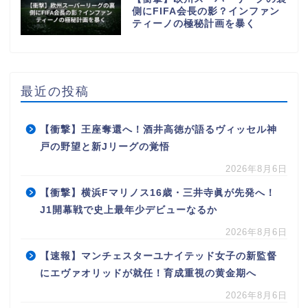
側にFIFA会長の影？インファン
ティーノの極秘計画を暴く
最近の投稿
【衝撃】王座奪還へ！酒井高徳が語るヴィッセル神
戸の野望と新Jリーグの覚悟
2026年8月6日
【衝撃】横浜Fマリノス16歳・三井寺眞が先発へ！
J1開幕戦で史上最年少デビューなるか
2026年8月6日
【速報】マンチェスターユナイテッド女子の新監督
にエヴァオリッドが就任！育成重視の黄金期へ
2026年8月6日