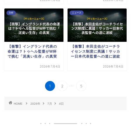
分析
ニュース
【衝撃】イングランド代表の
【衝撃】本田圭佑がコーチラ
命運は？トゥヘル監督がW杯
イセンス制度に異議！サッカ
で挑む「泥臭い生存」の真実
ー日本代表監督への道に波紋
2026年7月4日
2026年7月4日
...
1
2
5
HOME
2026年
7月
4日