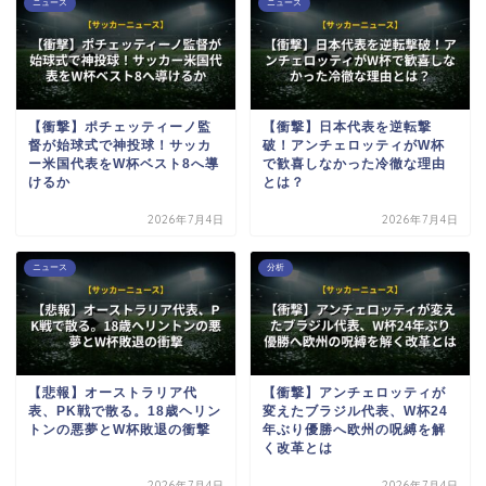
ニュース
ニュース
【衝撃】ポチェッティーノ監
【衝撃】日本代表を逆転撃
督が始球式で神投球！サッカ
破！アンチェロッティがW杯
ー米国代表をW杯ベスト8へ導
で歓喜しなかった冷徹な理由
けるか
とは？
2026年7月4日
2026年7月4日
ニュース
分析
【悲報】オーストラリア代
【衝撃】アンチェロッティが
表、PK戦で散る。18歳ヘリン
変えたブラジル代表、W杯24
トンの悪夢とW杯敗退の衝撃
年ぶり優勝へ欧州の呪縛を解
く改革とは
2026年7月4日
2026年7月4日