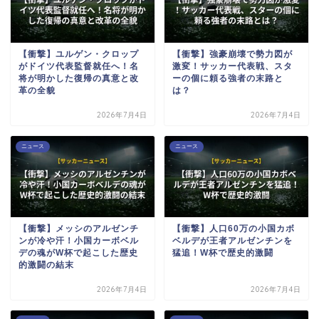
【衝撃】ユルゲン・クロップ
【衝撃】強豪崩壊で勢力図が
がドイツ代表監督就任へ！名
激変！サッカー代表戦、スタ
将が明かした復帰の真意と改
ーの個に頼る強者の末路と
革の全貌
は？
2026年7月4日
2026年7月4日
ニュース
ニュース
【衝撃】メッシのアルゼンチ
【衝撃】人口60万の小国カボ
ンが冷や汗！小国カーボベル
ベルデが王者アルゼンチンを
デの魂がW杯で起こした歴史
猛追！W杯で歴史的激闘
的激闘の結末
2026年7月4日
2026年7月4日