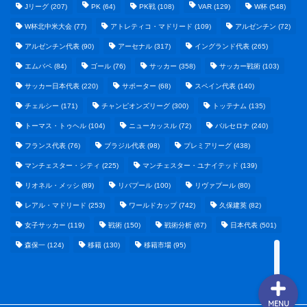
Jリーグ
(207)
PK
(64)
PK戦
(108)
VAR
(129)
W杯
(548)
W杯北中米大会
(77)
アトレティコ・マドリード
(109)
アルゼンチン
(72)
アルゼンチン代表
(90)
アーセナル
(317)
イングランド代表
(265)
エムバペ
(84)
ゴール
(76)
サッカー
(358)
サッカー戦術
(103)
サッカー日本代表
(220)
サポーター
(68)
スペイン代表
(140)
野球まとめ
チェルシー
(171)
チャンピオンズリーグ
(300)
トッテナム
(135)
トーマス・トゥヘル
(104)
ニューカッスル
(72)
バルセロナ
(240)
ゲームまとめ
フランス代表
(76)
ブラジル代表
(98)
プレミアリーグ
(438)
マンチェスター・シティ
(225)
マンチェスター・ユナイテッド
(139)
テクノロジーまとめ
リオネル・メッシ
(89)
リバプール
(100)
リヴァプール
(80)
レアル・マドリード
(253)
ワールドカップ
(742)
久保建英
(82)
ビジネス・経済まとめ
女子サッカー
(119)
戦術
(150)
戦術分析
(67)
日本代表
(501)
森保一
(124)
移籍
(130)
移籍市場
(95)
MENU