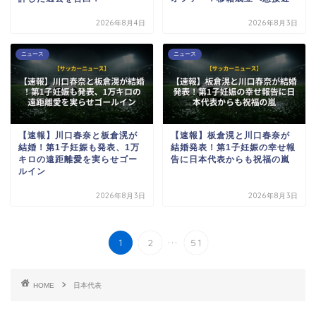
2026年8月4日
2026年8月3日
ニュース
ニュース
【速報】川口春奈と板倉滉が
【速報】板倉滉と川口春奈が
結婚！第1子妊娠も発表、1万
結婚発表！第1子妊娠の幸せ報
キロの遠距離愛を実らせゴー
告に日本代表からも祝福の嵐
ルイン
2026年8月3日
2026年8月3日
...
1
2
51
HOME
日本代表