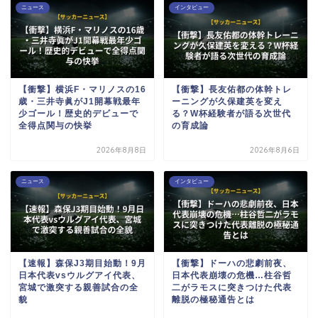
ニュース
インタビュー
【衝撃】横浜F・マリノスの16
【衝撃】長友佑都の体幹トレ
歳・三井寺眞がJ1開幕戦最年
ーニングが久保建英を変え
少ゴール！歴史的デビューで
る？W杯経験者が語る次世代
全得点関与の快挙
の育成論
2026年8月8日
2026年8月6日
ニュース
インタビュー
【速報】森保J3期目始動！9月
【衝撃】ドーハの悲劇前夜、
日本代表vsウルグアイ代表、
日本代表崩壊の危機…柱谷哲
宮城で激突する親善試合の全
二がラモスに突きつけた代表
貌
離脱の極秘通告とは