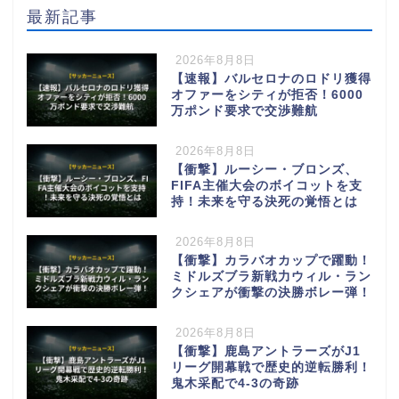
最新記事
2026年8月8日
【速報】バルセロナのロドリ獲得
オファーをシティが拒否！6000
万ポンド要求で交渉難航
2026年8月8日
【衝撃】ルーシー・ブロンズ、
FIFA主催大会のボイコットを支
持！未来を守る決死の覚悟とは
2026年8月8日
【衝撃】カラバオカップで躍動！
ミドルズブラ新戦力ウィル・ラン
クシェアが衝撃の決勝ボレー弾！
2026年8月8日
【衝撃】鹿島アントラーズがJ1
リーグ開幕戦で歴史的逆転勝利！
鬼木采配で4-3の奇跡