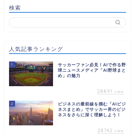
検索
人気記事ランキング
1
サッカーファン必見！AIで作る野
球ニュースメディア「AI野球まと
め」の魅力
28891
view
2
ビジネスの最前線を掴む「AIビジ
ネスまとめ」でサッカー界のビジ
ネスをさらに深く理解しよう！
28742
view