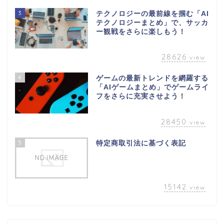
3
テクノロジーの最前線を掴む「AI
テクノロジーまとめ」で、サッカ
ー観戦をさらに楽しもう！
28626
view
4
ゲームの最新トレンドを網羅する
「AIゲームまとめ」でゲームライ
フをさらに充実させよう！
28450
view
5
特定商取引法に基づく表記
15142
view