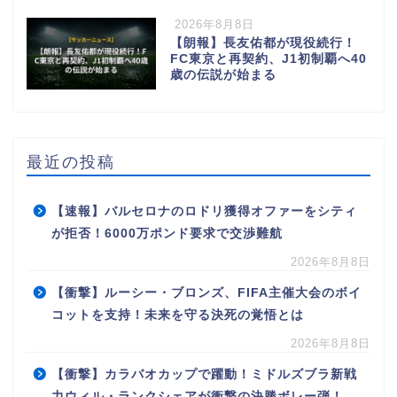
2026年8月8日
【朗報】長友佑都が現役続行！
FC東京と再契約、J1初制覇へ40
歳の伝説が始まる
最近の投稿
【速報】バルセロナのロドリ獲得オファーをシティ
が拒否！6000万ポンド要求で交渉難航
2026年8月8日
【衝撃】ルーシー・ブロンズ、FIFA主催大会のボイ
コットを支持！未来を守る決死の覚悟とは
2026年8月8日
【衝撃】カラバオカップで躍動！ミドルズブラ新戦
力ウィル・ランクシェアが衝撃の決勝ボレー弾！