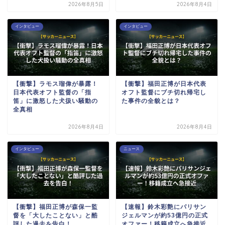
2026年8月5日
2026年8月4日
インタビュー
インタビュー
【衝撃】ラモス瑠偉が暴露！
【衝撃】福田正博が日本代表
日本代表オフト監督の「指
オフト監督にブチ切れ帰宅し
笛」に激怒した犬扱い騒動の
た事件の全貌とは？
全真相
2026年8月4日
2026年8月4日
インタビュー
ニュース
【衝撃】福田正博が森保一監
【速報】鈴木彩艶にパリサン
督を「大したことない」と酷
ジェルマンが約53億円の正式
評した過去を告白！
オファー！移籍成立へ急接近