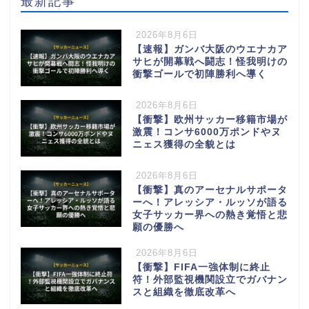
最新記事
2026年8月6日
【速報】ガンバ大阪のウエナカア
サヒが開幕戦へ闘志！怪我明けの
衝撃ゴールで初陣勝利へ導く
2026年8月6日
【衝撃】欧州サッカー移籍市場が
激震！コンサ6000万ポンドやヌ
ニェス獲得の全貌とは
2026年8月6日
【衝撃】真のアーセナルサポータ
ーへ！アレッシア・ルッソが語る
女子サッカー界への熱き覚悟と悲
願の優勝へ
2026年8月6日
【衝撃】FIFA一強体制に終止
符！外部監視機関設立でガバナン
スと組織を徹底改革へ