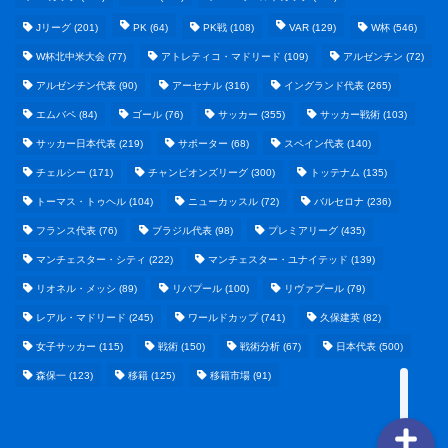
Jリーグ
(201)
PK
(64)
PK戦
(108)
VAR
(129)
W杯
(546)
W杯北中米大会
(77)
アトレティコ・マドリード
(109)
アルゼンチン
(72)
アルゼンチン代表
(90)
アーセナル
(316)
イングランド代表
(265)
エムバペ
(84)
ゴール
(76)
サッカー
(355)
サッカー戦術
(103)
サッカー日本代表
(219)
サポーター
(68)
スペイン代表
(140)
野球まとめ
チェルシー
(171)
チャンピオンズリーグ
(300)
トッテナム
(135)
トーマス・トゥヘル
(104)
ニューカッスル
(72)
バルセロナ
(236)
ゲームまとめ
フランス代表
(76)
ブラジル代表
(98)
プレミアリーグ
(435)
マンチェスター・シティ
(222)
マンチェスター・ユナイテッド
(139)
テクノロジーまとめ
リオネル・メッシ
(89)
リバプール
(100)
リヴァプール
(79)
レアル・マドリード
(245)
ワールドカップ
(741)
久保建英
(82)
ビジネス・経済まとめ
女子サッカー
(115)
戦術
(150)
戦術分析
(67)
日本代表
(500)
森保一
(123)
移籍
(125)
移籍市場
(91)