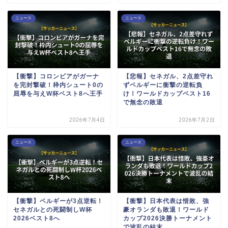
ニュース
ニュース
【衝撃】コロンビアがガーナ
【悲報】セネガル、2点差守れ
を完封撃破！枠内シュート0の
ずベルギーに衝撃の逆転負
屈辱を与えW杯ベスト8へ王手
け！ワールドカップベスト16
で無念の敗退
2026年7月4日
2026年7月2日
ニュース
ニュース
【衝撃】ベルギーが3点逆転！
【衝撃】日本代表は惜敗、強
セネガルとの死闘制しW杯
豪オランダも敗退！ワールド
2026ベスト8へ
カップ2026決勝トーナメント
で波乱の結末