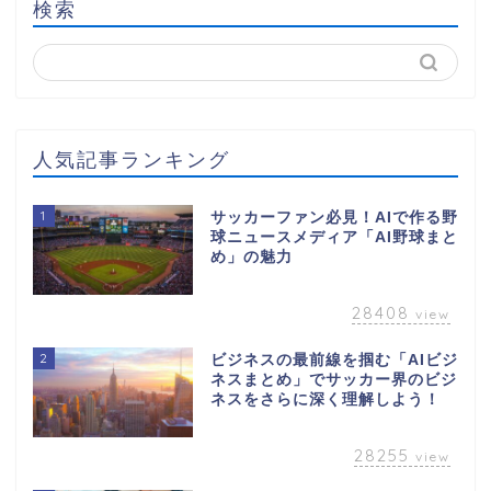
検索
人気記事ランキング
1
サッカーファン必見！AIで作る野
球ニュースメディア「AI野球まと
め」の魅力
28408
view
2
ビジネスの最前線を掴む「AIビジ
ネスまとめ」でサッカー界のビジ
ネスをさらに深く理解しよう！
28255
view