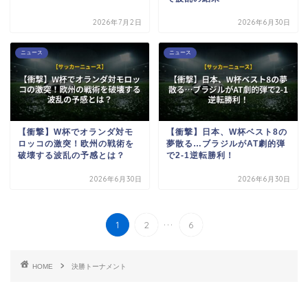
2026年7月2日
2026年6月30日
ニュース
ニュース
【衝撃】W杯でオランダ対モ
【衝撃】日本、W杯ベスト8の
ロッコの激突！欧州の戦術を
夢散る…ブラジルがAT劇的弾
破壊する波乱の予感とは？
で2-1逆転勝利！
2026年6月30日
2026年6月30日
...
1
2
6
HOME
決勝トーナメント