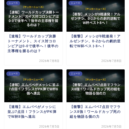
ニュース
ニュース
【速報】ワールドカップ決勝
【衝撃】メッシが9戦連発！ア
トーナメント、スイス対コロ
ルゼンチン、0-2からの劇的逆
ンビアは0-0で後半へ！後半の
転でW杯ベスト8へ！
主導権を握るのは？
2026年7月8日
2026年7月8日
ニュース
ニュース
【速報】エムバペがメッシに
【衝撃】エムバペ7点目でフラ
並ぶ7点目！フランスがPK弾
ンス8強！ワールドカップ死の
でW杯8強へ進出
組を物語る個の力
2026年7月5日
2026年7月5日