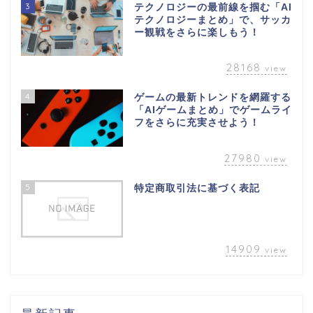
3
テクノロジーの最前線を掴む「AI
テクノロジーまとめ」で、サッカ
ー観戦をさらに楽しもう！
28168
view
4
ゲームの最新トレンドを網羅する
「AIゲームまとめ」でゲームライ
フをさらに充実させよう！
27980
view
5
特定商取引法に基づく表記
14909
view