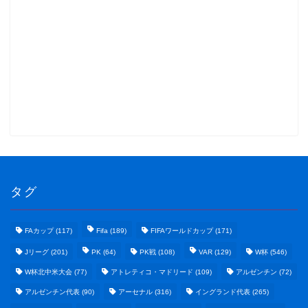
タグ
FAカップ
(117)
Fifa
(189)
FIFAワールドカップ
(171)
Jリーグ
(201)
PK
(64)
PK戦
(108)
VAR
(129)
W杯
(546)
W杯北中米大会
(77)
アトレティコ・マドリード
(109)
アルゼンチン
(72)
アルゼンチン代表
(90)
アーセナル
(316)
イングランド代表
(265)