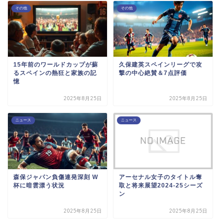
その他
その他
15年前のワールドカップが蘇
久保建英スペインリーグで攻
るスペインの熱狂と家族の記
撃の中心絶賛＆7点評価
憶
2025年8月25日
2025年8月25日
ニュース
ニュース
森保ジャパン負傷連発深刻 W
アーセナル女子のタイトル奪
杯に暗雲漂う状況
取と将来展望2024-25シーズ
ン
2025年8月25日
2025年8月25日