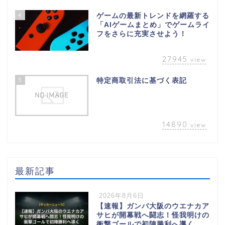
4
ゲームの最新トレンドを網羅する
「AIゲームまとめ」でゲームライ
フをさらに充実させよう！
27945
view
5
特定商取引法に基づく表記
14890
view
最新記事
2026年8月6日
【速報】ガンバ大阪のウエナカア
サヒが開幕戦へ闘志！怪我明けの
衝撃ゴールで初陣勝利へ導く