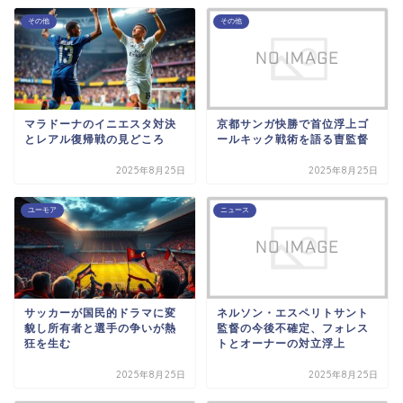
その他
その他
マラドーナのイニエスタ対決
京都サンガ快勝で首位浮上ゴ
とレアル復帰戦の見どころ
ールキック戦術を語る曺監督
2025年8月25日
2025年8月25日
ユーモア
ニュース
サッカーが国民的ドラマに変
ネルソン・エスペリトサント
貌し所有者と選手の争いが熱
監督の今後不確定、フォレス
狂を生む
トとオーナーの対立浮上
2025年8月25日
2025年8月25日