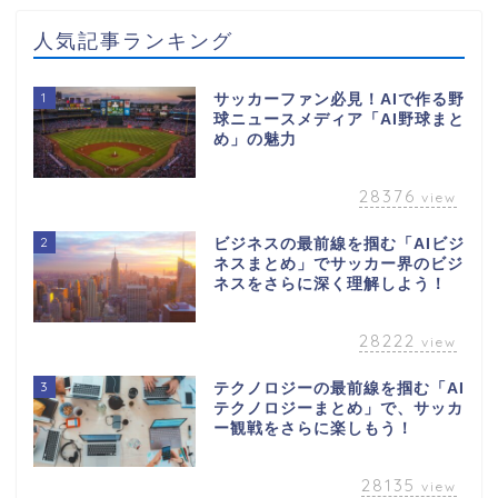
人気記事ランキング
1
サッカーファン必見！AIで作る野
球ニュースメディア「AI野球まと
め」の魅力
28376
view
2
ビジネスの最前線を掴む「AIビジ
ネスまとめ」でサッカー界のビジ
ネスをさらに深く理解しよう！
28222
view
3
テクノロジーの最前線を掴む「AI
テクノロジーまとめ」で、サッカ
ー観戦をさらに楽しもう！
28135
view