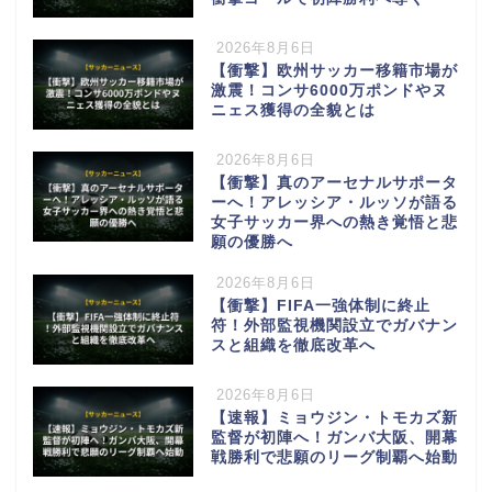
2026年8月6日
【衝撃】欧州サッカー移籍市場が
激震！コンサ6000万ポンドやヌ
ニェス獲得の全貌とは
2026年8月6日
【衝撃】真のアーセナルサポータ
ーへ！アレッシア・ルッソが語る
女子サッカー界への熱き覚悟と悲
願の優勝へ
2026年8月6日
【衝撃】FIFA一強体制に終止
符！外部監視機関設立でガバナン
スと組織を徹底改革へ
2026年8月6日
【速報】ミョウジン・トモカズ新
監督が初陣へ！ガンバ大阪、開幕
戦勝利で悲願のリーグ制覇へ始動