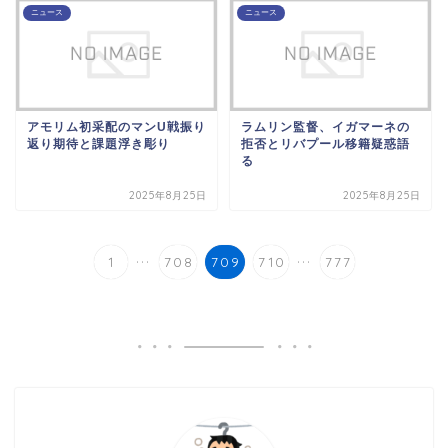
ニュース
ニュース
アモリム初采配のマンU戦振り
ラムリン監督、イガマーネの
返り期待と課題浮き彫り
拒否とリバプール移籍疑惑語
る
2025年8月25日
2025年8月25日
...
...
1
708
709
710
777