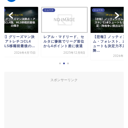
ース
ニュース
ニュース
衝撃】グリーズマン決
レアル・マドリード、セ
【悲報】ノッティン
点！アトレチコCL4
ルタに惨敗でリーグ首位
ム・フォレスト、23
MLS移籍前最後の...
から4ポイント差に後退
ュートも決定力不足
降...
2026年4月15日
2025年12月8日
2026年3
スポンサーリンク