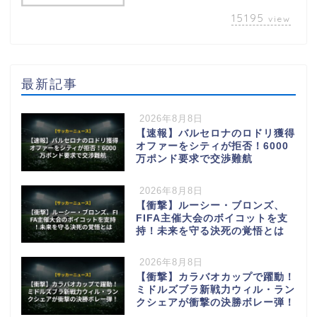
15195
view
最新記事
2026年8月8日
【速報】バルセロナのロドリ獲得
オファーをシティが拒否！6000
万ポンド要求で交渉難航
2026年8月8日
【衝撃】ルーシー・ブロンズ、
FIFA主催大会のボイコットを支
持！未来を守る決死の覚悟とは
2026年8月8日
【衝撃】カラバオカップで躍動！
ミドルズブラ新戦力ウィル・ラン
クシェアが衝撃の決勝ボレー弾！