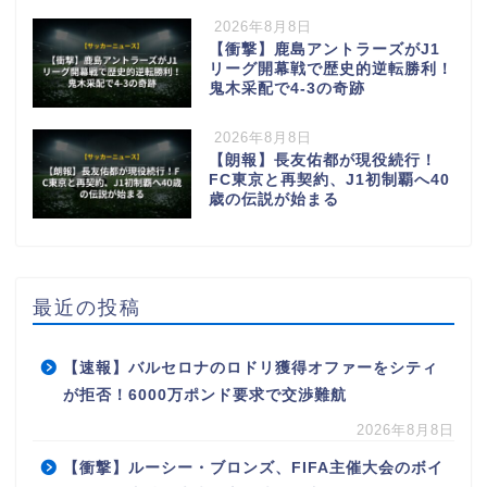
2026年8月8日
【衝撃】鹿島アントラーズがJ1
リーグ開幕戦で歴史的逆転勝利！
鬼木采配で4-3の奇跡
2026年8月8日
【朗報】長友佑都が現役続行！
FC東京と再契約、J1初制覇へ40
歳の伝説が始まる
最近の投稿
【速報】バルセロナのロドリ獲得オファーをシティ
が拒否！6000万ポンド要求で交渉難航
2026年8月8日
【衝撃】ルーシー・ブロンズ、FIFA主催大会のボイ