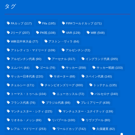
タグ
FAカップ
(117)
Fifa
(195)
FIFAワールドカップ
(171)
Jリーグ
(207)
PK戦
(108)
VAR
(129)
W杯
(548)
W杯北中米大会
(77)
アストン・ヴィラ
(64)
アトレティコ・マドリード
(109)
アルゼンチン
(72)
アルゼンチン代表
(90)
アーセナル
(317)
イングランド代表
(265)
エムバペ
(84)
ゴール
(76)
サッカー
(358)
サッカー戦術
(103)
サッカー日本代表
(220)
サポーター
(68)
スペイン代表
(140)
野球まとめ
チェルシー
(171)
チャンピオンズリーグ
(300)
トッテナム
(135)
トーマス・トゥヘル
(104)
ニューカッスル
(72)
バルセロナ
(240)
ゲームまとめ
フランス代表
(76)
ブラジル代表
(98)
プレミアリーグ
(438)
マンチェスター・シティ
(225)
マンチェスター・ユナイテッド
(139)
テクノロジーまとめ
リオネル・メッシ
(89)
リバプール
(100)
リヴァプール
(80)
レアル・マドリード
(253)
ワールドカップ
(742)
久保建英
(82)
ビジネス・経済まとめ