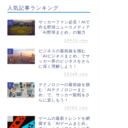
人気記事ランキング
サッカーファン必見！AIで
1
作る野球ニュースメディア
「AI野球まとめ」の魅力
28426
view
ビジネスの最前線を掴む
2
「AIビジネスまとめ」でサ
ッカー界のビジネスをさら
に深く理解しよう！
28268
view
テクノロジーの最前線を掴
3
む「AIテクノロジーまと
め」で、サッカー観戦をさ
らに楽しもう！
28182
view
ゲームの最新トレンドを網
4
羅する「AIゲームまとめ」