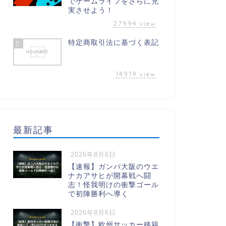
でゲームライフをさらに充
実させよう！
27994
view
特定商取引法に基づく表記
5
14919
view
最新記事
2026年8月6日
【速報】ガンバ大阪のウエ
ナカアサヒが開幕戦へ闘
志！怪我明けの衝撃ゴール
で初陣勝利へ導く
2026年8月6日
【衝撃】欧州サッカー移籍