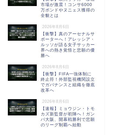
市場が激震！コンサ6000
万ポンドやヌニェス獲得の
全貌とは
2026年8月6日
【衝撃】真のアーセナルサ
ポーターへ！アレッシア・
ルッソが語る女子サッカー
界への熱き覚悟と悲願の優
勝へ
2026年8月6日
【衝撃】FIFA一強体制に
終止符！外部監視機関設立
でガバナンスと組織を徹底
改革へ
2026年8月6日
【速報】ミョウジン・トモ
カズ新監督が初陣へ！ガン
バ大阪、開幕戦勝利で悲願
のリーグ制覇へ始動