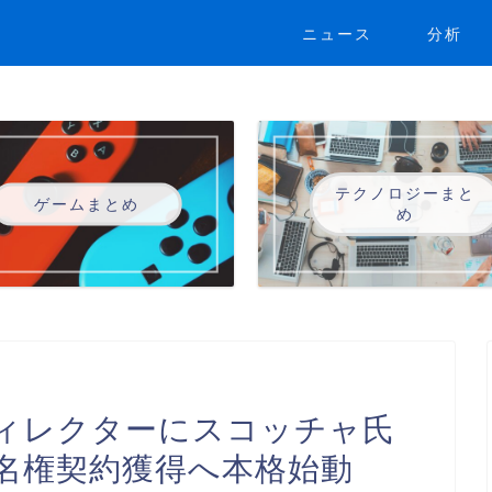
ニュース
分析
テクノロジーまと
ゲームまとめ
め
ィレクターにスコッチャ氏
名権契約獲得へ本格始動