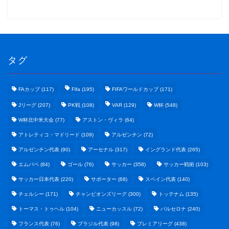
タグ
FAカップ
(117)
Fifa
(195)
FIFAワールドカップ
(171)
Jリーグ
(207)
PK戦
(108)
VAR
(129)
W杯
(548)
W杯北中米大会
(77)
アストン・ヴィラ
(64)
アトレティコ・マドリード
(109)
アルゼンチン
(72)
アルゼンチン代表
(90)
アーセナル
(317)
イングランド代表
(265)
エムバペ
(84)
ゴール
(76)
サッカー
(358)
サッカー戦術
(103)
サッカー日本代表
(220)
サポーター
(68)
スペイン代表
(140)
野球まとめ
チェルシー
(171)
チャンピオンズリーグ
(300)
トッテナム
(135)
トーマス・トゥヘル
(104)
ニューカッスル
(72)
バルセロナ
(240)
ゲームまとめ
フランス代表
(76)
ブラジル代表
(98)
プレミアリーグ
(438)