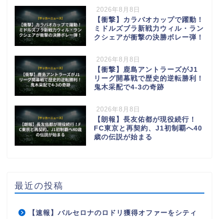
2026年8月8日
【衝撃】カラバオカップで躍動！
ミドルズブラ新戦力ウィル・ラン
クシェアが衝撃の決勝ボレー弾！
2026年8月8日
【衝撃】鹿島アントラーズがJ1
リーグ開幕戦で歴史的逆転勝利！
鬼木采配で4-3の奇跡
2026年8月8日
【朗報】長友佑都が現役続行！
FC東京と再契約、J1初制覇へ40
歳の伝説が始まる
最近の投稿
【速報】バルセロナのロドリ獲得オファーをシティ