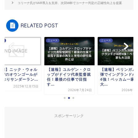
コリーナ氏がVAR導入を支持、次回W杯でコーナー判定の正確性向上を提案
RELATED POST
ース
ニュース
ニュース
衝撃】ニック・ウォル
【速報】ユルゲン・クロ
【速報】ベリンガム
マデのオウンゴールが
ップがドイツ代表監督就
弾でイングランドが
年ぶりサンダーラン...
任！最後の仕事で目指
4強！ベッカム一家
す...
大...
2025年12月15日
2026年7月24日
2026年7
スポンサーリンク