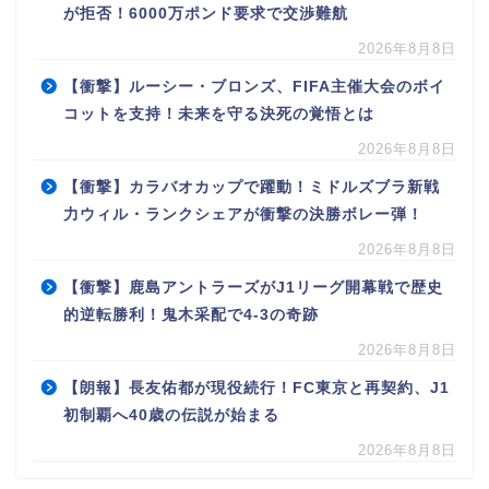
が拒否！6000万ポンド要求で交渉難航
2026年8月8日
【衝撃】ルーシー・ブロンズ、FIFA主催大会のボイ
コットを支持！未来を守る決死の覚悟とは
2026年8月8日
【衝撃】カラバオカップで躍動！ミドルズブラ新戦
力ウィル・ランクシェアが衝撃の決勝ボレー弾！
2026年8月8日
【衝撃】鹿島アントラーズがJ1リーグ開幕戦で歴史
的逆転勝利！鬼木采配で4-3の奇跡
2026年8月8日
【朗報】長友佑都が現役続行！FC東京と再契約、J1
初制覇へ40歳の伝説が始まる
2026年8月8日