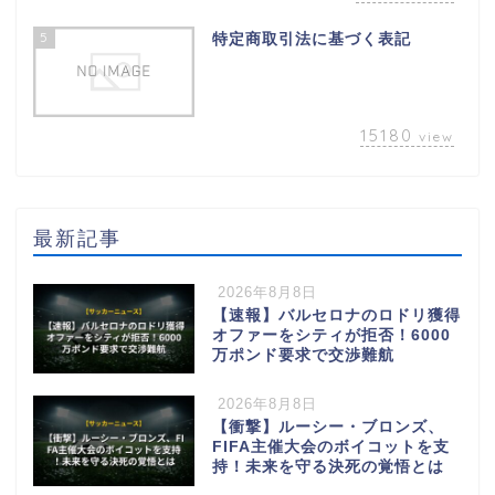
5
特定商取引法に基づく表記
15180
view
最新記事
2026年8月8日
【速報】バルセロナのロドリ獲得
オファーをシティが拒否！6000
万ポンド要求で交渉難航
2026年8月8日
【衝撃】ルーシー・ブロンズ、
FIFA主催大会のボイコットを支
持！未来を守る決死の覚悟とは